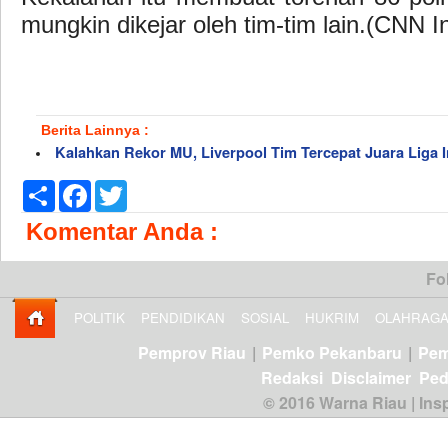
mungkin dikejar oleh tim-tim lain.(CNN I
Berita Lainnya :
Kalahkan Rekor MU, Liverpool Tim Tercepat Juara Liga I
Share
Facebook
Twitter
Komentar Anda :
Fo
POLITIK
PENDIDIKAN
SOSIAL
HUKRIM
OLAHRAG
Pemprov Riau
|
Pemko Pekanbaru
|
Pem
Redaksi
Disclaimer
Ped
© 2016 Warna Riau | Insp