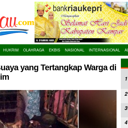
HUKRIM
OLAHRAGA
EKBIS
NASIONAL
INTERNASIONAL
A
ya yang Tertangkap Warga di
lim
1
2
3
4