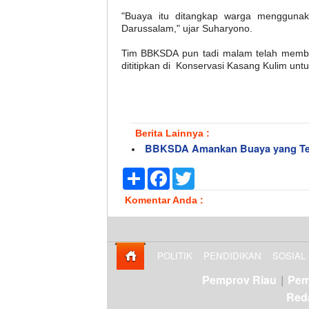
"Buaya itu ditangkap warga menggunak
Darussalam," ujar Suharyono.
Tim BBKSDA pun tadi malam telah membaw
dititipkan di Konservasi Kasang Kulim untu
Berita Lainnya :
BBKSDA Amankan Buaya yang Ter
Share
Facebook
Twitter
Komentar Anda :
POLITIK
PENDIDIKAN
SOSIAL
Pemprov Riau
|
Pem
Red