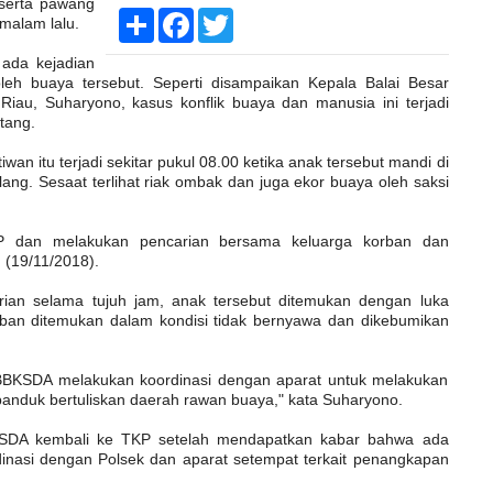
eserta pawang
Share
Facebook
Twitter
malam lalu.
 ada kejadian
eh buaya tersebut. Seperti disampaikan Kepala Balai Besar
au, Suharyono, kasus konflik buaya dan manusia ini terjadi
tang.
n itu terjadi sekitar pukul 08.00 ketika anak tersebut mandi di
lang. Sesaat terlihat riak ombak dan juga ekor buaya oleh saksi
P dan melakukan pencarian bersama keluarga korban dan
 (19/11/2018).
arian selama tujuh jam, anak tersebut ditemukan dengan luka
rban ditemukan dalam kondisi tidak bernyawa dan dikebumikan
 BBKSDA melakukan koordinasi dengan aparat untuk melakukan
 spanduk bertuliskan daerah rawan buaya," kata Suharyono.
KSDA kembali ke TKP setelah mendapatkan kabar bahwa ada
inasi dengan Polsek dan aparat setempat terkait penangkapan