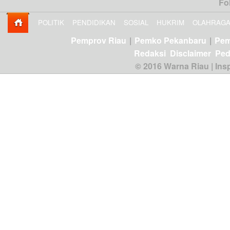
Fo
POLITIK
PENDIDIKAN
SOSIAL
HUKRIM
OLAHRAG
Pemprov Riau
|
Pemko Pekanbaru
|
Pem
Redaksi
Disclaimer
Ped
© 2016 Warna Riau | Insp