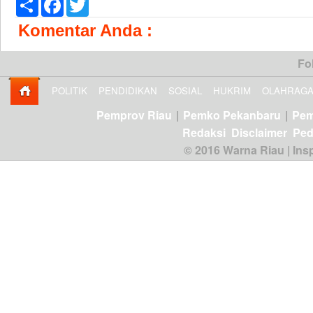
Share
Facebook
Twitter
Komentar Anda :
Fo
POLITIK
PENDIDIKAN
SOSIAL
HUKRIM
OLAHRAG
Pemprov Riau
|
Pemko Pekanbaru
|
Pem
Redaksi
Disclaimer
Ped
© 2016 Warna Riau | Insp